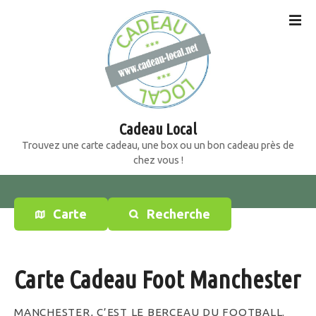
S
k
i
p
t
o
c
o
Cadeau Local
n
Trouvez une carte cadeau, une box ou un bon cadeau près de
t
chez vous !
e
n
t
Carte
Recherche
Carte Cadeau Foot Manchester
MANCHESTER, C’EST LE BERCEAU DU FOOTBALL.