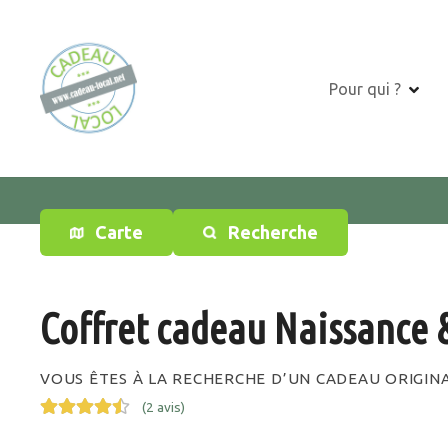
S
k
i
p
Pour qui ?
t
o
c
o
n
t
Carte
Recherche
e
n
t
Coffret cadeau Naissance 
VOUS ÊTES À LA RECHERCHE D’UN CADEAU ORIGIN
(
2 avis
)