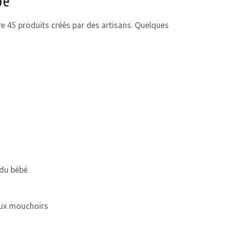
bé
re 45 produits créés par des artisans. Quelques
 du bébé
eux mouchoirs
a