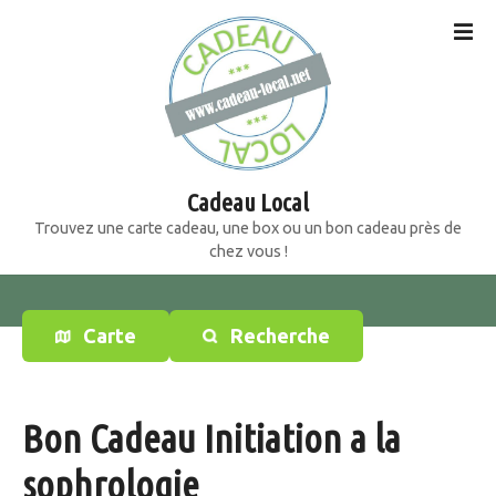
S
k
i
p
t
o
c
o
Cadeau Local
n
Trouvez une carte cadeau, une box ou un bon cadeau près de
t
chez vous !
e
n
t
Carte
Recherche
Bon Cadeau Initiation a la
sophrologie