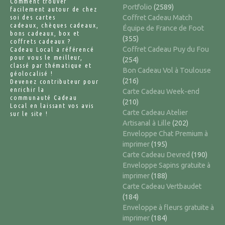
Comment trouver
Portfolio
(2589)
facilement autour de chez
soi des cartes
Coffret Cadeau Match
cadeaux, chèques cadeaux,
Équipe de France de Foot
bons cadeaux, box et
(355)
coffrets cadeaux ?
Coffret Cadeau Puy du Fou
Cadeau Local a référencé
pour vous le meilleur,
(254)
classé par thématique et
Bon Cadeau Vol à Toulouse
géolocalisé !
(216)
Devenez contributeur pour
enrichir la
Carte Cadeau Week-end
communauté Cadeau
(210)
Local en laissant vos avis
Carte Cadeau Atelier
sur le site !
Artisanal à Lille
(202)
Enveloppe Chat Premium à
imprimer
(195)
Carte Cadeau Devred
(190)
Enveloppe Sapins gratuite à
imprimer
(188)
Carte Cadeau Vertbaudet
(184)
Enveloppe à fleurs gratuite à
imprimer
(184)