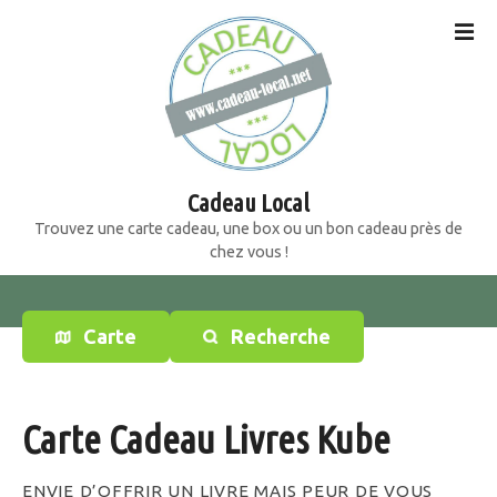
S
k
i
p
t
o
c
o
Cadeau Local
n
Trouvez une carte cadeau, une box ou un bon cadeau près de
t
chez vous !
e
n
t
Carte
Recherche
Carte Cadeau Livres Kube
ENVIE D’OFFRIR UN LIVRE MAIS PEUR DE VOUS