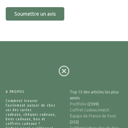
A PROPOS
Top 15 des articles les plus
aimés
Comment trouver
Portfolio
(2599)
facilement autour de chez
soi des cartes
Coffret Cadeau Match
cadeaux, chèques cadeaux,
Équipe de France de Foot
bons cadeaux, box et
(355)
coffrets cadeaux ?
Coffret Cadeau Puy du Fou
Cadeau Local a référencé