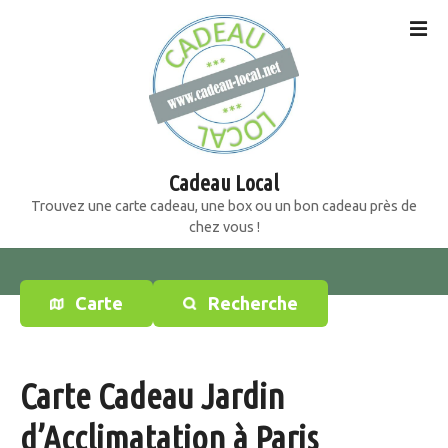
S
k
i
p
t
o
c
o
Cadeau Local
n
Trouvez une carte cadeau, une box ou un bon cadeau près de
t
chez vous !
e
n
t
Carte
Recherche
Carte Cadeau Jardin
d’Acclimatation à Paris