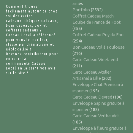
aimés
Comment trouver
Portfolio
(2592)
facilement autour de chez
soi des cartes
Coffret Cadeau Match
cadeaux, chèques cadeaux,
Équipe de France de Foot
bons cadeaux, box et
(355)
coffrets cadeaux ?
Coffret Cadeau Puy du Fou
Cadeau Local a référencé
pour vous le meilleur,
(254)
classé par thématique et
Bon Cadeau Vol à Toulouse
géolocalisé !
(216)
Devenez contributeur pour
enrichir la
Carte Cadeau Week-end
communauté Cadeau
(211)
Local en laissant vos avis
Carte Cadeau Atelier
sur le site !
Artisanal à Lille
(202)
Enveloppe Chat Premium à
imprimer
(195)
Carte Cadeau Devred
(190)
Enveloppe Sapins gratuite à
imprimer
(188)
Carte Cadeau Vertbaudet
(185)
Enveloppe à fleurs gratuite à