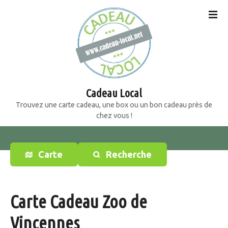
S
k
i
p
t
o
c
o
Cadeau Local
n
Trouvez une carte cadeau, une box ou un bon cadeau près de
t
chez vous !
e
n
t
Carte
Recherche
Carte Cadeau Zoo de
Vincennes