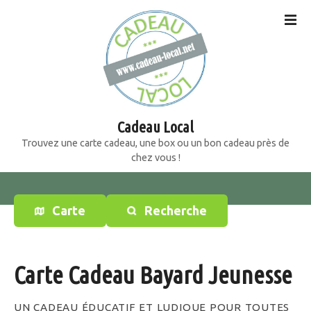
S
k
i
p
t
o
c
o
Cadeau Local
n
Trouvez une carte cadeau, une box ou un bon cadeau près de
t
chez vous !
e
n
t
Carte
Recherche
Carte Cadeau Bayard Jeunesse
UN CADEAU ÉDUCATIF ET LUDIQUE POUR TOUTES