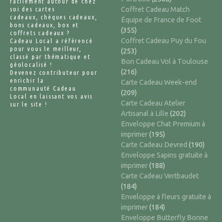
facilement autour de chez
soi des cartes
Coffret Cadeau Match
cadeaux, chèques cadeaux,
Équipe de France de Foot
bons cadeaux, box et
(355)
coffrets cadeaux ?
Coffret Cadeau Puy du Fou
Cadeau Local a référencé
pour vous le meilleur,
(253)
classé par thématique et
Bon Cadeau Vol à Toulouse
géolocalisé !
(216)
Devenez contributeur pour
enrichir la
Carte Cadeau Week-end
communauté Cadeau
(209)
Local en laissant vos avis
Carte Cadeau Atelier
sur le site !
Artisanal à Lille
(202)
Enveloppe Chat Premium à
imprimer
(195)
Carte Cadeau Devred
(190)
Enveloppe Sapins gratuite à
imprimer
(188)
Carte Cadeau Vertbaudet
(184)
Enveloppe à fleurs gratuite à
imprimer
(184)
Enveloppe Butterfly Bonne