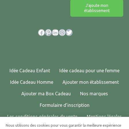
J'ajoute mon
établissement
Facebook
Pinterest
LinkedIn
Instagram
Twitter
Idée Cadeau Enfant
Idée cadeau pour une femme
Idée Cadeau Homme
Ajouter mon établissement
Ajouter ma Box Cadeau
Nos marques
Formulaire d’inscription
Les conditions générales de vente
Mentions légales
Nous utilisons des cookies pour vous garantir la meilleure expérience
Politique de confidentialité
Contactez-nous !