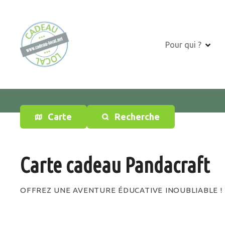
S
k
i
p
Pour qui ?
t
o
c
o
n
t
Carte
Recherche
e
n
t
Carte cadeau Pandacraft
OFFREZ UNE AVENTURE ÉDUCATIVE INOUBLIABLE !