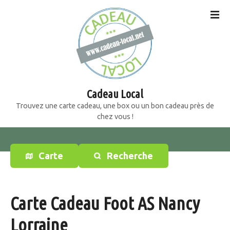
S
k
i
p
t
o
c
o
Cadeau Local
n
Trouvez une carte cadeau, une box ou un bon cadeau près de
t
chez vous !
e
n
t
Carte
Recherche
Carte Cadeau Foot AS Nancy
Lorraine