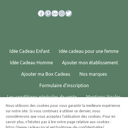
Facebook
Pinterest
LinkedIn
Instagram
Twitter
Idée Cadeau Enfant
Idée cadeau pour une femme
Idée Cadeau Homme
Ajouter mon établissement
Ajouter ma Box Cadeau
Nos marques
Formulaire d’inscription
Les conditions générales de vente
Mentions légales
Nous utilisons des cookies pour vous garantir la meilleure expérience
Politique de confidentialité
Contactez-nous !
sur notre site. Si vous continuez à utiliser ce dernier, nous
considérerons que vous acceptez l'utilisation des cookies. Pour en
© 2025 CADEAU LOCAL TOUS DROITS RÉSERVÉS.
savoir plus, n'hésitez pas à lire notre page relative aux cookies :
https://www.cadeau-local.net/politique-de-confidentialite/