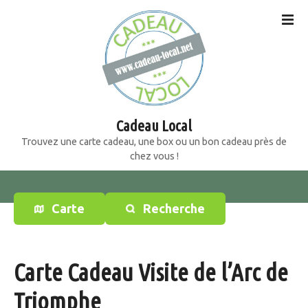
S
k
i
p
t
o
c
o
Cadeau Local
n
Trouvez une carte cadeau, une box ou un bon cadeau près de
t
chez vous !
e
n
t
Carte
Recherche
Carte Cadeau Visite de l’Arc de
Triomphe