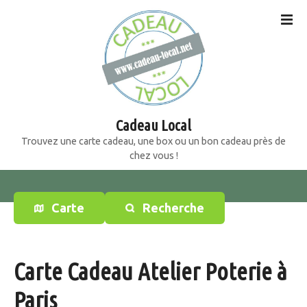
S
k
i
p
t
o
c
o
Cadeau Local
n
Trouvez une carte cadeau, une box ou un bon cadeau près de
t
chez vous !
e
n
t
Carte
Recherche
Carte Cadeau Atelier Poterie à
Paris