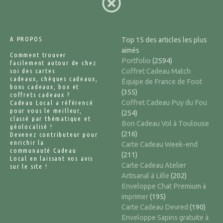
A PROPOS
Top 15 des articles les plus
aimés
Comment trouver
Portfolio
(2594)
facilement autour de chez
soi des cartes
Coffret Cadeau Match
cadeaux, chèques cadeaux,
Équipe de France de Foot
bons cadeaux, box et
(355)
coffrets cadeaux ?
Coffret Cadeau Puy du Fou
Cadeau Local a référencé
pour vous le meilleur,
(254)
classé par thématique et
Bon Cadeau Vol à Toulouse
géolocalisé !
(216)
Devenez contributeur pour
enrichir la
Carte Cadeau Week-end
communauté Cadeau
(211)
Local en laissant vos avis
Carte Cadeau Atelier
sur le site !
Artisanal à Lille
(202)
Enveloppe Chat Premium à
imprimer
(195)
Carte Cadeau Devred
(190)
Enveloppe Sapins gratuite à