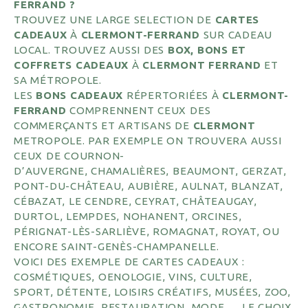
FERRAND ?
TROUVEZ UNE LARGE SELECTION DE
CARTES
CADEAUX
À
CLERMONT-FERRAND
SUR CADEAU
LOCAL. TROUVEZ AUSSI DES
BOX, BONS ET
COFFRETS CADEAUX
À
CLERMONT FERRAND
ET
SA MÉTROPOLE.
LES
BONS CADEAUX
RÉPERTORIÉES À
CLERMONT-
FERRAND
COMPRENNENT CEUX DES
COMMERÇANTS ET ARTISANS DE
CLERMONT
METROPOLE. PAR EXEMPLE ON TROUVERA AUSSI
CEUX DE COURNON-
D’AUVERGNE, CHAMALIÈRES, BEAUMONT, GERZAT,
PONT-DU-CHÂTEAU, AUBIÈRE, AULNAT, BLANZAT,
CÉBAZAT, LE CENDRE, CEYRAT, CHÂTEAUGAY,
DURTOL, LEMPDES, NOHANENT, ORCINES,
PÉRIGNAT-LÈS-SARLIÈVE, ROMAGNAT, ROYAT, OU
ENCORE SAINT-GENÈS-CHAMPANELLE.
VOICI DES EXEMPLE DE CARTES CADEAUX :
COSMÉTIQUES, OENOLOGIE, VINS, CULTURE,
SPORT, DÉTENTE, LOISIRS CRÉATIFS, MUSÉES, ZOO,
GASTRONOMIE, RESTAURATION, MODE… LE CHOIX