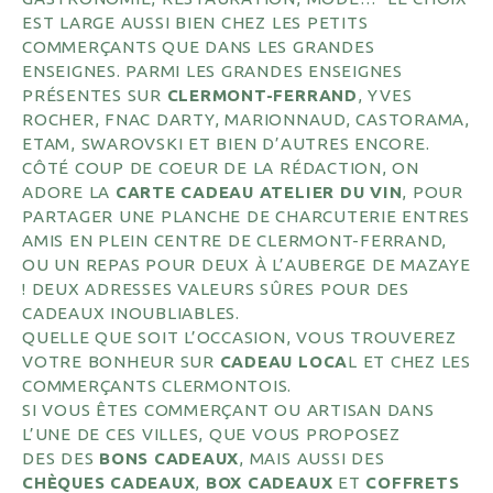
EST LARGE AUSSI BIEN CHEZ LES PETITS
COMMERÇANTS QUE DANS LES GRANDES
ENSEIGNES. PARMI LES GRANDES ENSEIGNES
PRÉSENTES SUR
CLERMONT-FERRAND
,
YVES
ROCHER
,
FNAC DARTY
,
MARIONNAUD
,
CASTORAMA
,
ETAM
,
SWAROVSKI
ET BIEN D’AUTRES ENCORE.
CÔTÉ COUP DE COEUR DE LA RÉDACTION, ON
ADORE LA
CARTE CADEAU ATELIER DU VIN
, POUR
PARTAGER UNE PLANCHE DE CHARCUTERIE ENTRES
AMIS EN PLEIN CENTRE DE CLERMONT-FERRAND,
OU UN REPAS POUR DEUX À L’AUBERGE DE MAZAYE
! DEUX ADRESSES VALEURS SÛRES POUR DES
CADEAUX INOUBLIABLES.
QUELLE QUE SOIT L’OCCASION, VOUS TROUVEREZ
VOTRE BONHEUR SUR
CADEAU LOCA
L ET CHEZ LES
COMMERÇANTS CLERMONTOIS.
SI VOUS ÊTES COMMERÇANT OU ARTISAN DANS
L’UNE DE CES VILLES, QUE VOUS PROPOSEZ
DES DES
BONS CADEAUX
, MAIS AUSSI DES
CHÈQUES CADEAUX
,
BOX CADEAUX
ET
COFFRETS