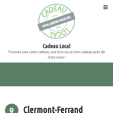
S
k
i
p
t
o
c
o
Cadeau Local
n
Trouvez une carte cadeau, une box ou un bon cadeau près de
t
chez vous !
e
n
t
Clermont-Ferrand