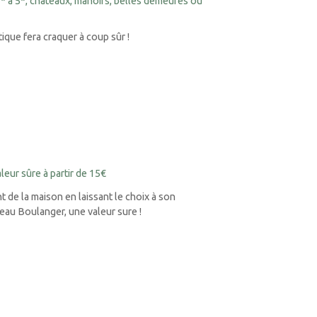
3* à 5*, châteaux, manoirs, belles demeures ou
ue fera craquer à coup sûr !
eur sûre à partir de 15€
 de la maison en laissant le choix à son
deau Boulanger, une valeur sure !