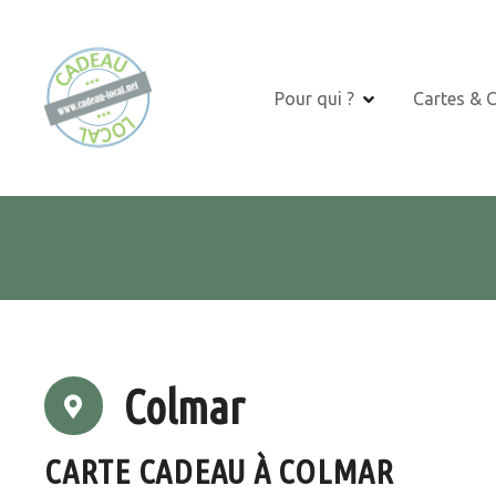
S
k
i
p
Pour qui ?
Cartes & 
t
o
c
o
n
t
e
n
t
Colmar
CARTE CADEAU À COLMAR