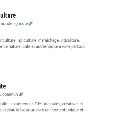
culture
monde agricole 🌾
culture : apiculture, maraîchage, viticulture,
ce nature, utile et authentique à vivre partout
ite
du commun 🎁
olite : expériences DIY originales, créatives et
e cadeau idéal pour vivre un moment unique et