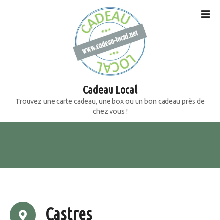
S
k
i
p
t
o
c
o
Cadeau Local
n
Trouvez une carte cadeau, une box ou un bon cadeau près de
t
chez vous !
e
n
t
Castres