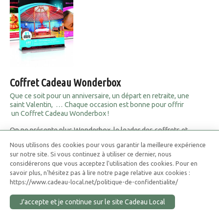
Coffret Cadeau Wonderbox
Que ce soit pour un anniversaire, un départ en retraite, une
saint Valentin, … Chaque occasion est bonne pour offrir
un Coffret Cadeau Wonderbox !
On ne présente plus Wonderbox, le leader des coffrets et
box cadeaux ! Que ce soit pour un anniversaire, un départ en
Nous utilisons des cookies pour vous garantir la meilleure expérience
retraite, une saint Valentin,la fête des Mères et Pères …
sur notre site. Si vous continuez à utiliser ce dernier, nous
Chaque occasion est bonne pour offrir un Coffret Cadeau
considérerons que vous acceptez l'utilisation des cookies. Pour en
Wonderbox !
savoir plus, n'hésitez pas à lire notre page relative aux cookies :
https://www.cadeau-local.net/politique-de-confidentialite/
J'accepte et je continue sur le site Cadeau Local