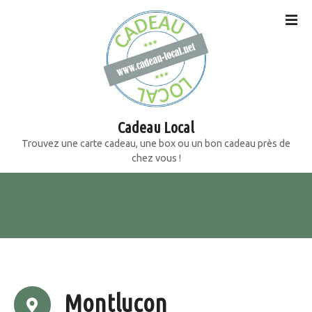
S
k
i
p
t
o
c
o
Cadeau Local
n
Trouvez une carte cadeau, une box ou un bon cadeau près de
t
chez vous !
e
n
t
Montluçon