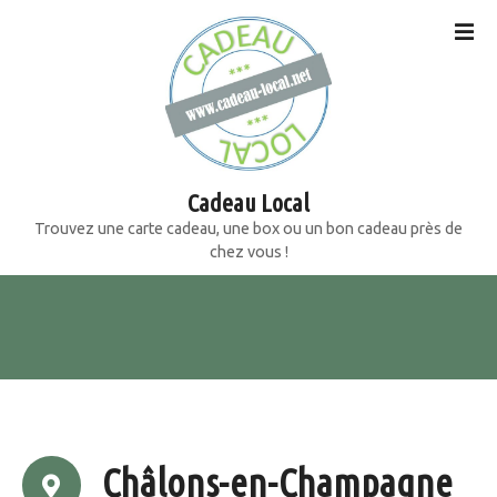
S
k
i
p
t
o
c
o
Cadeau Local
n
Trouvez une carte cadeau, une box ou un bon cadeau près de
t
chez vous !
e
n
t
Châlons-en-Champagne