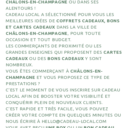
CHÂLONS-EN-CHAMPAGNE
OU DANS SES
ALENTOURS !
CADEAU LOCAL A SÉLECTIONNÉ POUR VOUS LES
MEILLEURES IDÉES DE
COFFRETS CADEAUX, BONS
ET CARTES CADEAUX
DANS LA VILLE DE
CHÂLONS-EN-CHAMPAGNE
, POUR TOUTE
OCCASION ET TOUT BUDGET.
LES COMMERÇANTS DE PROXIMITÉ OU LES
GRANDES ENSEIGNES QUI PROPOSENT DES
CARTES
CADEAUX
OU DES
BONS CADEAUX
Y SONT
NOMBREUX.
VOUS ÊTES COMMERÇANT À
CHÂLONS-EN-
CHAMPAGNE
ET VOUS PROPOSEZ CE TYPE DE
PRESTATIONS ?
C’EST LE MOMENT DE VOUS INSCRIRE SUR CADEAU
LOCAL AFIN DE BOOSTER VOTRE VISIBILITÉ ET
CONQUÉRIR PLEIN DE NOUVEAUX CLIENTS.
C’EST RAPIDE ET TRÈS FACILE, VOUS POUVEZ
CRÉER VOTRE COMPTE EN QUELQUES MINUTES OU
NOUS ÉCRIRE À HELLO@CADEAU-LOCAL.COM
VOUS AVEZ REÇU
UNE BOX
OU UN
BON CADEAU