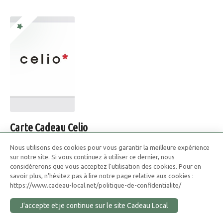
Carte Cadeau Celio
Une marque qui joue la carte de la qualité à prix très
Nous utilisons des cookies pour vous garantir la meilleure expérience
abordable.
sur notre site. Si vous continuez à utiliser ce dernier, nous
considérerons que vous acceptez l'utilisation des cookies. Pour en
savoir plus, n'hésitez pas à lire notre page relative aux cookies :
Pour faire plaisir à un homme sans vous tromper de style ou
https://www.cadeau-local.net/politique-de-confidentialite/
de taille
J'accepte et je continue sur le site Cadeau Local