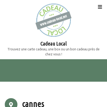
S
k
i
p
t
o
c
o
Cadeau Local
n
Trouvez une carte cadeau, une box ou un bon cadeau près de
t
chez vous !
e
n
t
cannes