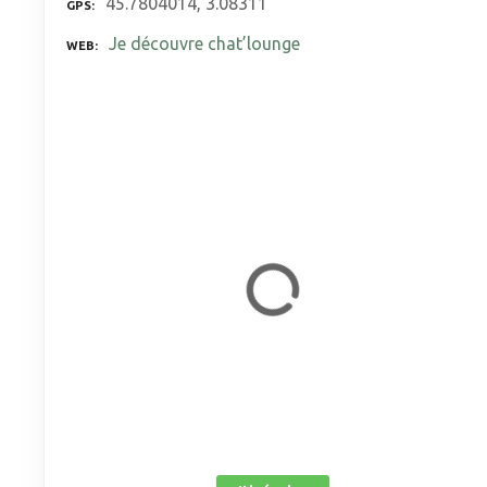
45.7804014, 3.08311
GPS
Je découvre chat’lounge
WEB