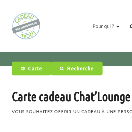
S
k
i
p
Pour qui ?
t
o
c
o
n
t
Carte
Recherche
e
n
t
Carte cadeau Chat’Lounge
VOUS SOUHAITEZ OFFRIR UN CADEAU À UNE PERSO