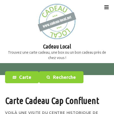
S
k
i
p
t
o
c
o
Cadeau Local
n
Trouvez une carte cadeau, une box ou un bon cadeau près de
t
chez vous !
e
n
t
Carte
Recherche
Carte Cadeau Cap Confluent
VOILÀ UNE VISITE DU CENTRE HISTORIQUE DE