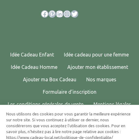
Facebook
Pinterest
LinkedIn
Instagram
Twitter
Idée Cadeau Enfant
Idée cadeau pour une femme
Idée Cadeau Homme
Ajouter mon établissement
Ajouter ma Box Cadeau
Nos marques
Formulaire d’inscription
Les conditions générales de vente
Mentions légales
Nous utilisons des cookies pour vous garantir la meilleure expérience
Politique de confidentialité
Contactez-nous !
sur notre site. Si vous continuez à utiliser ce dernier, nous
considérerons que vous acceptez l'utilisation des cookies. Pour en
© 2025 CADEAU LOCAL TOUS DROITS RÉSERVÉS.
savoir plus, n'hésitez pas à lire notre page relative aux cookies :
https://www.cadeau-local.net/politique-de-confidentialite/