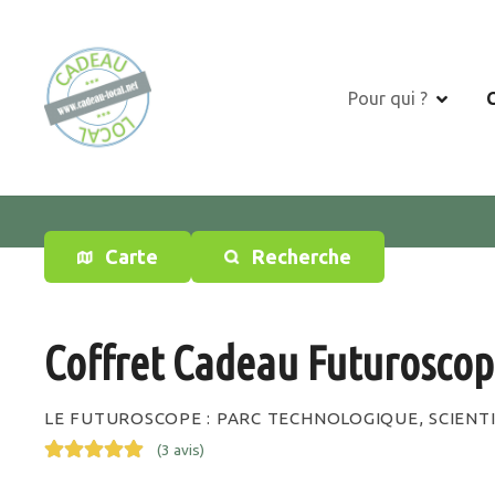
S
k
i
p
Pour qui ?
t
o
c
o
n
t
Carte
Recherche
e
n
t
Coffret Cadeau Futurosco
LE FUTUROSCOPE : PARC TECHNOLOGIQUE, SCIENTI
(
3 avis
)