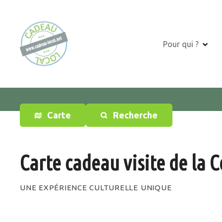
S
k
i
p
Pour qui ?
t
o
c
o
n
t
Carte
Recherche
e
n
t
Carte cadeau visite de la C
UNE EXPÉRIENCE CULTURELLE UNIQUE