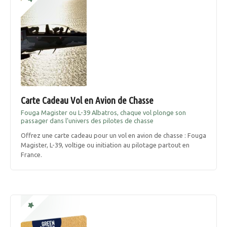
g
a
t
i
o
Carte Cadeau Vol en Avion de Chasse
Fouga Magister ou L-39 Albatros, chaque vol plonge son
n
passager dans l’univers des pilotes de chasse
Offrez une carte cadeau pour un vol en avion de chasse : Fouga
d
Magister, L-39, voltige ou initiation au pilotage partout en
France.
e
s
m
e