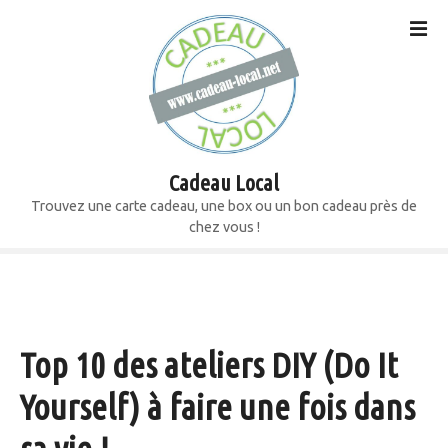
S
k
i
p
t
o
c
o
Cadeau Local
n
Trouvez une carte cadeau, une box ou un bon cadeau près de
t
chez vous !
e
n
t
Top 10 des ateliers DIY (Do It
Yourself) à faire une fois dans