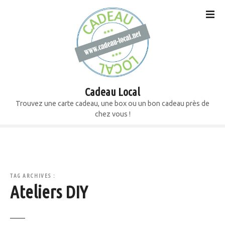
S
k
i
p
t
o
c
o
Cadeau Local
n
Trouvez une carte cadeau, une box ou un bon cadeau près de
t
chez vous !
e
n
t
TAG ARCHIVES :
Ateliers DIY