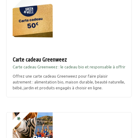
i
e
s
d
s
a
n
s
s
s
a
a
g
Carte cadeau Greenweez
v
Carte cadeau Greenweez : le cadeau bio et responsable à offrir
i
e
e
Offrez une carte cadeau Greenweez pour faire plaisir
!
autrement : alimentation bio, maison durable, beauté naturelle,
s
bébé, jardin et produits engagés à choisir en ligne.