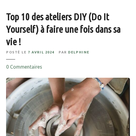
Top 10 des ateliers DIY (Do It
Yourself) à faire une fois dans sa
vie !
POSTÉ LE
7 AVRIL 2024
PAR
DELPHINE
s
0
Commentaires
u
r
T
o
p
1
0
d
e