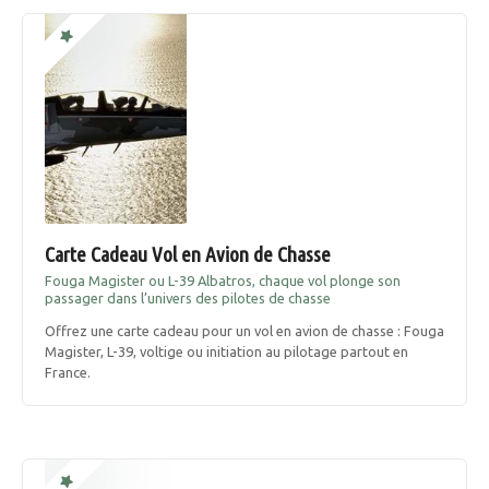
u
i
r
g
s
e
a
l
f
t
)
i
à
f
o
Carte Cadeau Vol en Avion de Chasse
a
i
Fouga Magister ou L-39 Albatros, chaque vol plonge son
n
passager dans l’univers des pilotes de chasse
r
Offrez une carte cadeau pour un vol en avion de chasse : Fouga
e
d
Magister, L-39, voltige ou initiation au pilotage partout en
u
France.
e
n
e
s
f
o
m