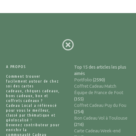
A PROPOS
Top 15 des articles les plus
aimés
Comment trouver
Portfolio
(2590)
facilement autour de chez
soi des cartes
Coffret Cadeau Match
cadeaux, chèques cadeaux,
Équipe de France de Foot
bons cadeaux, box et
(355)
coffrets cadeaux ?
Coffret Cadeau Puy du Fou
Cadeau Local a référencé
pour vous le meilleur,
(254)
classé par thématique et
Bon Cadeau Vol à Toulouse
géolocalisé !
(216)
Devenez contributeur pour
enrichir la
Carte Cadeau Week-end
communauté Cadeau