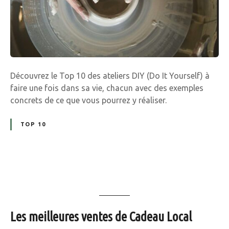
s
a
t
e
l
i
Découvrez le Top 10 des ateliers DIY (Do It Yourself) à
e
faire une fois dans sa vie, chacun avec des exemples
r
concrets de ce que vous pourrez y réaliser.
s
D
TOP 10
I
Y
(
D
o
N
I
a
t
Les meilleures ventes de Cadeau Local
Y
v
o