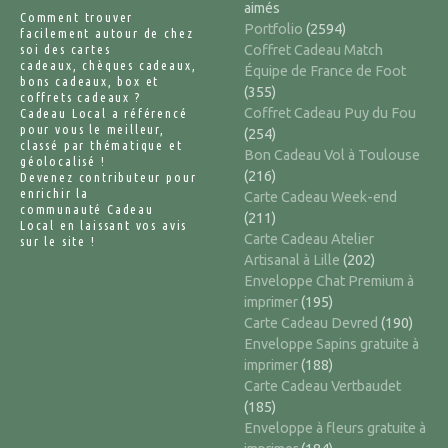
aimés
Comment trouver
Portfolio
(2594)
facilement autour de chez
soi des cartes
Coffret Cadeau Match
cadeaux, chèques cadeaux,
Équipe de France de Foot
bons cadeaux, box et
(355)
coffrets cadeaux ?
Coffret Cadeau Puy du Fou
Cadeau Local a référencé
pour vous le meilleur,
(254)
classé par thématique et
Bon Cadeau Vol à Toulouse
géolocalisé !
(216)
Devenez contributeur pour
enrichir la
Carte Cadeau Week-end
communauté Cadeau
(211)
Local en laissant vos avis
Carte Cadeau Atelier
sur le site !
Artisanal à Lille
(202)
Enveloppe Chat Premium à
imprimer
(195)
Carte Cadeau Devred
(190)
Enveloppe Sapins gratuite à
imprimer
(188)
Carte Cadeau Vertbaudet
(185)
Enveloppe à fleurs gratuite à