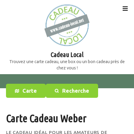
S
k
i
p
t
o
c
o
Cadeau Local
n
Trouvez une carte cadeau, une box ou un bon cadeau près de
t
chez vous !
e
n
t
Carte
Recherche
Carte Cadeau Weber
LE CADEAU IDÉAL POUR LES AMATEURS DE