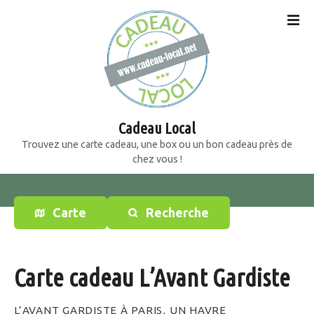
S
k
i
p
t
o
c
o
Cadeau Local
n
Trouvez une carte cadeau, une box ou un bon cadeau près de
t
chez vous !
e
n
t
Carte
Recherche
Carte cadeau L’Avant Gardiste
L’AVANT GARDISTE À PARIS, UN HAVRE