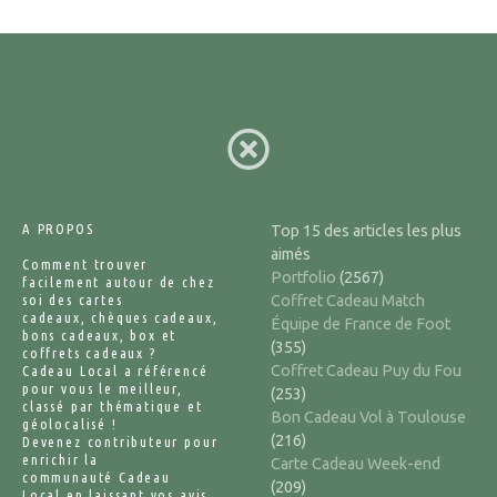
A PROPOS
Top 15 des articles les plus
aimés
Comment trouver
Portfolio
(2567)
facilement autour de chez
soi des cartes
Coffret Cadeau Match
cadeaux, chèques cadeaux,
Équipe de France de Foot
bons cadeaux, box et
(355)
coffrets cadeaux ?
Coffret Cadeau Puy du Fou
Cadeau Local a référencé
pour vous le meilleur,
(253)
classé par thématique et
Bon Cadeau Vol à Toulouse
géolocalisé !
(216)
Devenez contributeur pour
enrichir la
Carte Cadeau Week-end
communauté Cadeau
(209)
Local en laissant vos avis