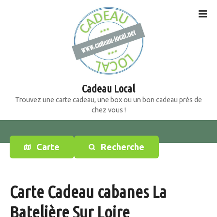
S
k
i
p
t
o
c
o
Cadeau Local
n
Trouvez une carte cadeau, une box ou un bon cadeau près de
t
chez vous !
e
n
t
Carte
Recherche
Carte Cadeau cabanes La
Batelière Sur Loire