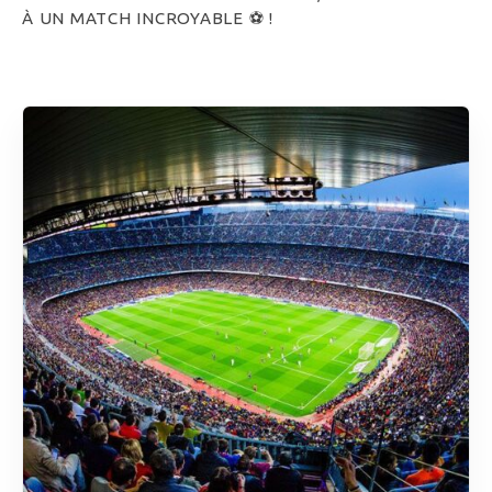
À UN MATCH INCROYABLE ⚽️ !