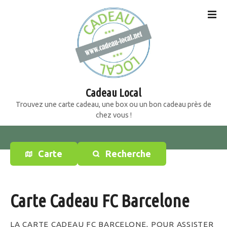
S
k
i
p
t
o
c
o
Cadeau Local
n
Trouvez une carte cadeau, une box ou un bon cadeau près de
t
chez vous !
e
n
t
Carte
Recherche
Carte Cadeau FC Barcelone
LA CARTE CADEAU FC BARCELONE, POUR ASSISTER