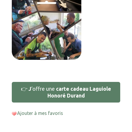
👉
J
‘offre une
carte cadeau Laguiole
Honoré Durand
Ajouter à mes favoris