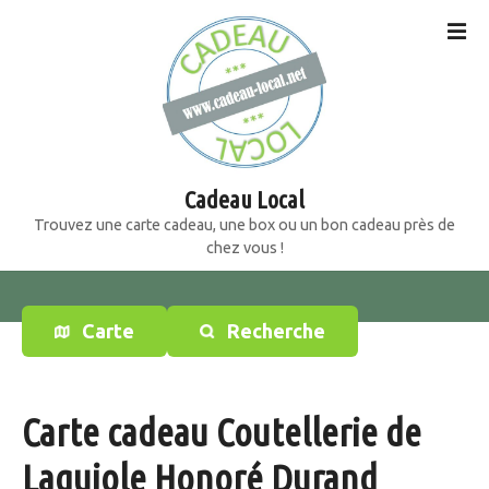
S
k
i
p
t
o
c
o
Cadeau Local
n
Trouvez une carte cadeau, une box ou un bon cadeau près de
t
chez vous !
e
n
t
Carte
Recherche
Carte cadeau Coutellerie de
Laguiole Honoré Durand