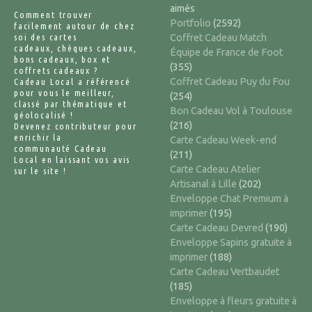
aimés
Comment trouver
Portfolio
(2592)
facilement autour de chez
soi des cartes
Coffret Cadeau Match
cadeaux, chèques cadeaux,
Équipe de France de Foot
bons cadeaux, box et
(355)
coffrets cadeaux ?
Coffret Cadeau Puy du Fou
Cadeau Local a référencé
pour vous le meilleur,
(254)
classé par thématique et
Bon Cadeau Vol à Toulouse
géolocalisé !
(216)
Devenez contributeur pour
enrichir la
Carte Cadeau Week-end
communauté Cadeau
(211)
Local en laissant vos avis
Carte Cadeau Atelier
sur le site !
Artisanal à Lille
(202)
Enveloppe Chat Premium à
imprimer
(195)
Carte Cadeau Devred
(190)
Enveloppe Sapins gratuite à
imprimer
(188)
Carte Cadeau Vertbaudet
(185)
Enveloppe à fleurs gratuite à