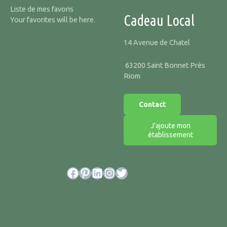
Liste de mes favoris
Cadeau Local
Your favorites will be here.
14 Avenue de Chatel
63200 Saint Bonnet Près
Riom
Contact
J'ajoute mon
établissement
Facebook
Pinterest
LinkedIn
Instagram
Twitter