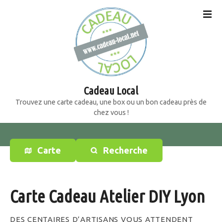
S
k
i
p
t
o
c
o
Cadeau Local
n
Trouvez une carte cadeau, une box ou un bon cadeau près de
t
chez vous !
e
n
t
Carte
Recherche
Carte Cadeau Atelier DIY Lyon
DES CENTAIRES D’ARTISANS VOUS ATTENDENT