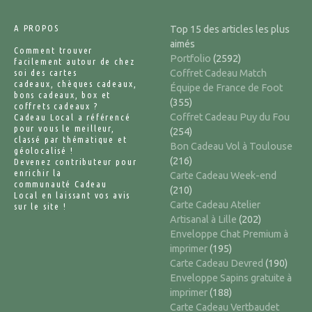
A PROPOS
Top 15 des articles les plus
aimés
Comment trouver
Portfolio
(2592)
facilement autour de chez
soi des cartes
Coffret Cadeau Match
cadeaux, chèques cadeaux,
Équipe de France de Foot
bons cadeaux, box et
(355)
coffrets cadeaux ?
Coffret Cadeau Puy du Fou
Cadeau Local a référencé
pour vous le meilleur,
(254)
classé par thématique et
Bon Cadeau Vol à Toulouse
géolocalisé !
(216)
Devenez contributeur pour
enrichir la
Carte Cadeau Week-end
communauté Cadeau
(210)
Local en laissant vos avis
Carte Cadeau Atelier
sur le site !
Artisanal à Lille
(202)
Enveloppe Chat Premium à
imprimer
(195)
Carte Cadeau Devred
(190)
Enveloppe Sapins gratuite à
imprimer
(188)
Carte Cadeau Vertbaudet