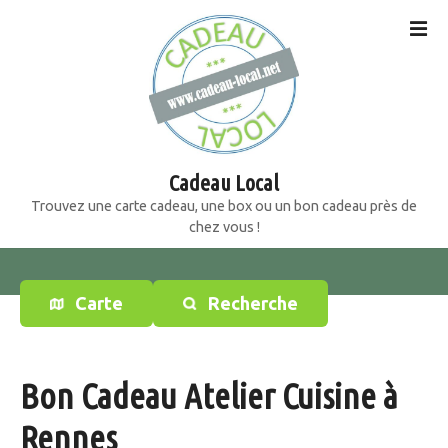
S
k
i
p
t
o
c
o
Cadeau Local
n
Trouvez une carte cadeau, une box ou un bon cadeau près de
t
chez vous !
e
n
t
Carte
Recherche
Bon Cadeau Atelier Cuisine à
Rennes