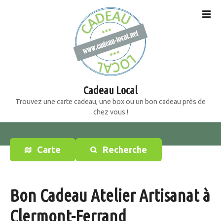
S
k
i
p
t
o
c
o
Cadeau Local
n
Trouvez une carte cadeau, une box ou un bon cadeau près de
t
chez vous !
e
n
t
Carte
Recherche
Bon Cadeau Atelier Artisanat à
Clermont-Ferrand