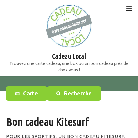
S
k
i
p
t
o
c
o
Cadeau Local
n
Trouvez une carte cadeau, une box ou un bon cadeau près de
t
chez vous !
e
n
t
Carte
Recherche
Bon cadeau Kitesurf
POUR LES SPORTIFS, UN BON CADEAU KITESURF,