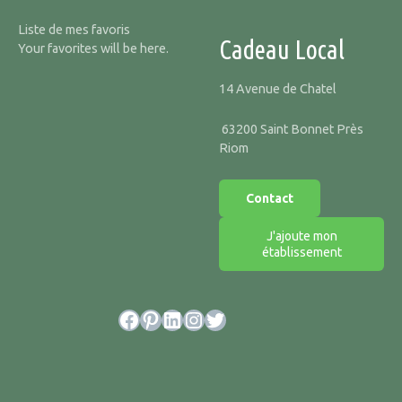
Liste de mes favoris
Cadeau Local
Your favorites will be here.
14 Avenue de Chatel
63200 Saint Bonnet Près
Riom
Contact
J'ajoute mon
établissement
Facebook
Pinterest
LinkedIn
Instagram
Twitter