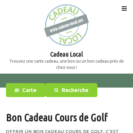
S
k
i
p
t
o
c
o
Cadeau Local
n
Trouvez une carte cadeau, une box ou un bon cadeau près de
t
chez vous !
e
n
t
Carte
Recherche
Bon Cadeau Cours de Golf
OFFRIR UN BON CADEAU COURS DE GOLF, C’EST