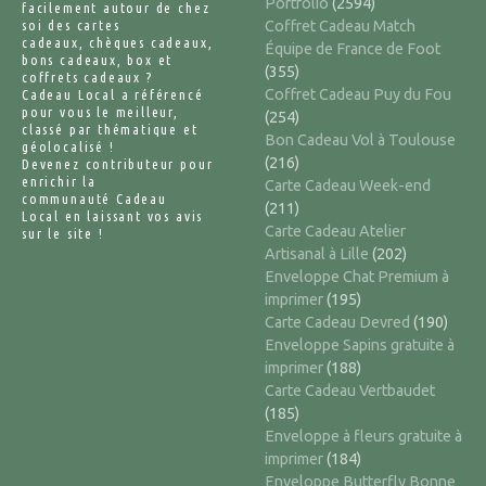
Portfolio
(2594)
facilement autour de chez
soi des cartes
Coffret Cadeau Match
cadeaux, chèques cadeaux,
Équipe de France de Foot
bons cadeaux, box et
(355)
coffrets cadeaux ?
Coffret Cadeau Puy du Fou
Cadeau Local a référencé
pour vous le meilleur,
(254)
classé par thématique et
Bon Cadeau Vol à Toulouse
géolocalisé !
(216)
Devenez contributeur pour
enrichir la
Carte Cadeau Week-end
communauté Cadeau
(211)
Local en laissant vos avis
Carte Cadeau Atelier
sur le site !
Artisanal à Lille
(202)
Enveloppe Chat Premium à
imprimer
(195)
Carte Cadeau Devred
(190)
Enveloppe Sapins gratuite à
imprimer
(188)
Carte Cadeau Vertbaudet
(185)
Enveloppe à fleurs gratuite à
imprimer
(184)
Enveloppe Butterfly Bonne