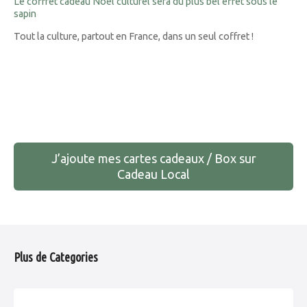
Le coffret cadeau Noël culturel sera du plus bel effet sous le
sapin
Tout la culture, partout en France, dans un seul coffret !
N
a
J’ajoute mes cartes cadeaux / Box sur
v
Cadeau Local
i
g
a
Plus de Categories
t