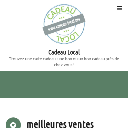
S
k
i
p
t
o
c
o
Cadeau Local
n
Trouvez une carte cadeau, une box ou un bon cadeau près de
t
chez vous !
e
n
t
meilleures ventes