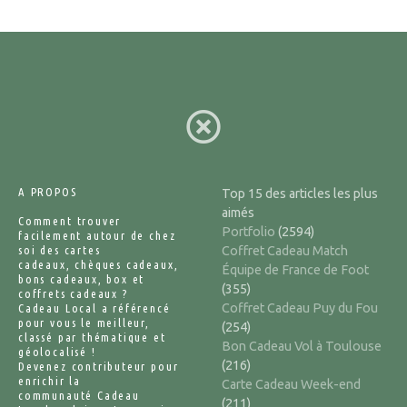
g
e
s
A PROPOS
Top 15 des articles les plus
aimés
Comment trouver
Portfolio
(2594)
facilement autour de chez
soi des cartes
Coffret Cadeau Match
cadeaux, chèques cadeaux,
Équipe de France de Foot
bons cadeaux, box et
(355)
coffrets cadeaux ?
Coffret Cadeau Puy du Fou
Cadeau Local a référencé
pour vous le meilleur,
(254)
classé par thématique et
Bon Cadeau Vol à Toulouse
géolocalisé !
(216)
Devenez contributeur pour
enrichir la
Carte Cadeau Week-end
communauté Cadeau
(211)